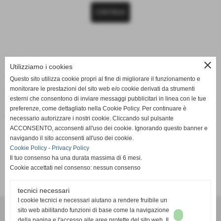
CONTINUA
News
close
Utilizziamo i cookies
Link Generici
Questo sito utilizza cookie propri al fine di migliorare il funzionamento e
monitorare le prestazioni del sito web e/o cookie derivati da strumenti
http://free-magazine.info/attualita/alessandra-gozzini-nuti-
esterni che consentono di inviare messaggi pubblicitari in linea con le tue
www-associazionenutiluca-it-perche-qualcosa-possa-
preferenze, come dettagliato nella Cookie Policy. Per continuare è
cambiare/
necessario autorizzare i nostri cookie. Cliccando sul pulsante
ACCONSENTO, acconsenti all'uso dei cookie. Ignorando questo banner e
navigando il sito acconsenti all'uso dei cookie.
CONTINUA
Cookie Policy
-
Privacy Policy
Il tuo consenso ha una durata massima di 6 mesi.
Cookie accettati nel consenso: nessun consenso
tecnici necessari
I cookie tecnici e necessari aiutano a rendere fruibile un
Associazione Nuti Luca Ets
sito web abilitando funzioni di base come la navigazione
Via Luigi Salvatori, 6, 56029, Santa Croce sull'Arno (PI)
della pagina e l'accesso alle aree protette del sito web. Il